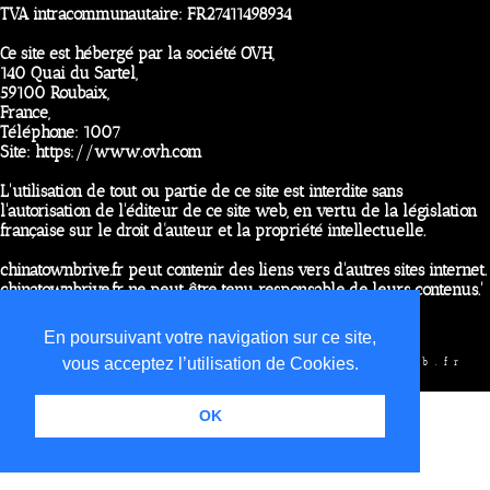
TVA intracommunautaire: FR27411498934
Ce site est hébergé par la société OVH,
140 Quai du Sartel,
59100 Roubaix,
France,
Téléphone: 1007
Site: https://www.ovh.com
L'utilisation de tout ou partie de ce site est interdite sans
l'autorisation de l'éditeur de ce site web, en vertu de la législation
française sur le droit d’auteur et la propriété intellectuelle.
chinatownbrive.fr peut contenir des liens vers d'autres sites internet.
chinatownbrive.fr ne peut être tenu responsable de leurs contenus.'
Conception du site par
2b4web
, Bavouzet Benoît
En poursuivant votre navigation sur ce site,
vous acceptez l’utilisation de Cookies.
©
2026 -
China Town Brive
-
2b4web.fr
Mentions Légales
OK